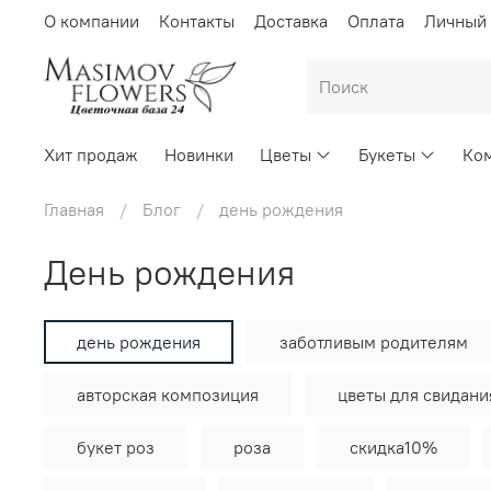
О компании
Контакты
Доставка
Оплата
Личный 
Хит продаж
Новинки
Цветы
Букеты
Ком
Главная
Блог
день рождения
день рождения
день рождения
заботливым родителям
авторская композиция
цветы для свидани
букет роз
роза
скидка10%