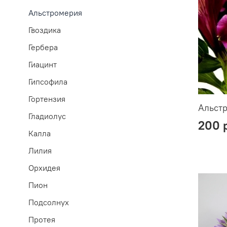
Альстромерия
Гвоздика
Гербера
Гиацинт
Гипсофила
Гортензия
Альст
Гладиолус
200 
Калла
Лилия
Орхидея
Пион
Подсолнух
Протея