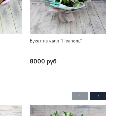
Букет из калл "Неаполь"
Б
ш
1
8000 руб