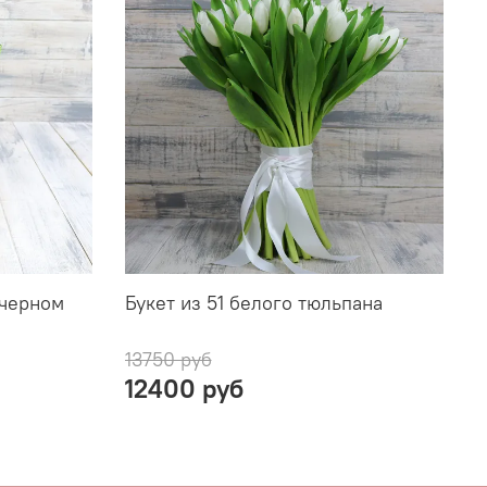
 черном
Букет из 51 белого тюльпана
Б
"
13750 руб
7
12400 руб