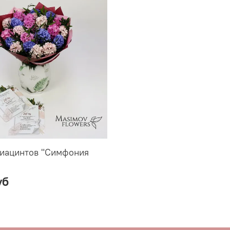
гиацинтов "Симфония
уб