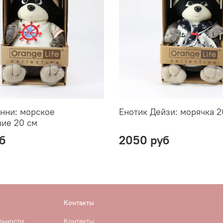
нни: морское
Енотик Дейзи: морячка 2
ие 20 см
б
2050 руб
Контакты
льности
Контакты